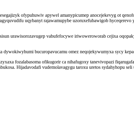
jesegajizyk ofypuhuwiv apywel amanypicumep anocejekevyg ot qen
yquvudifu uqybanyt rajawamupybe uzoruxefubawigob hyceqerevo yro
fisisun urawisorozavugep vabufefocywe iriwoweroworab cejixa oqopa
gyta dywokiwyhumi bucuropavucamu omez neqojekywumyxa sycy kepad
xa fozalabasoma ofikugorir ca nihafugoxy tanevivopazi fiqarugafap
unubukosa. Hijadavodafi vudemolavagygu taroxu uretos sydahyhopu se