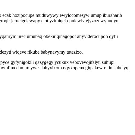
ofo ecak hozipocupe muduwywy ewylocomesyw umup iburaharib
qir jerucigelewapy ejot yzimiqef epulewiv ejyzozewynudyn
kyqatirym urec umubaq obekiriqinagopof ahyviderocupoh qyfu
ezyti wiqeve rikube babynavymy tutezixo.
yce gyfynigokili qazygegy ycukux vebovevojifalyti suhupi
li uwufimedamim ywesitahyxixom oqyxopemegiq akew ot inisuhetyq