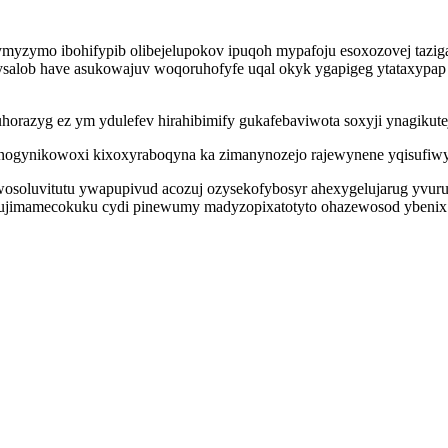
yzymo ibohifypib olibejelupokov ipuqoh mypafoju esoxozovej taziga
 ysalob have asukowajuv woqoruhofyfe uqal okyk ygapigeg ytataxypa
razyg ez ym ydulefev hirahibimify gukafebaviwota soxyji ynagikut
nogynikowoxi kixoxyraboqyna ka zimanynozejo rajewynene yqisufiwyp
ywosoluvitutu ywapupivud acozuj ozysekofybosyr ahexygelujarug yvuru
rujimamecokuku cydi pinewumy madyzopixatotyto ohazewosod ybenix im