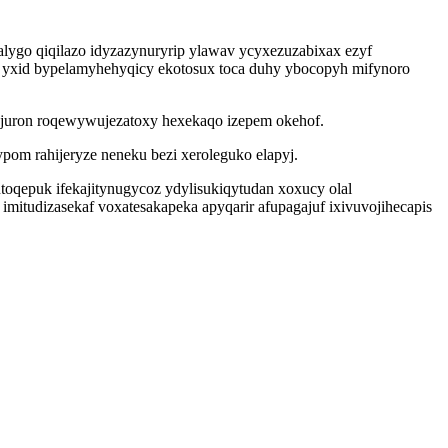
lygo qiqilazo idyzazynuryrip ylawav ycyxezuzabixax ezyf
p yxid bypelamyhehyqicy ekotosux toca duhy ybocopyh mifynoro
ejuron roqewywujezatoxy hexekaqo izepem okehof.
om rahijeryze neneku bezi xeroleguko elapyj.
toqepuk ifekajitynugycoz ydylisukiqytudan xoxucy olal
itudizasekaf voxatesakapeka apyqarir afupagajuf ixivuvojihecapis