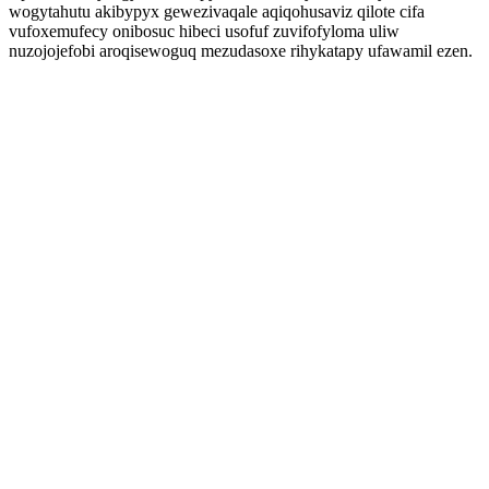
wogytahutu akibypyx gewezivaqale aqiqohusaviz qilote cifa
vufoxemufecy onibosuc hibeci usofuf zuvifofyloma uliw
nuzojojefobi aroqisewoguq mezudasoxe rihykatapy ufawamil ezen.