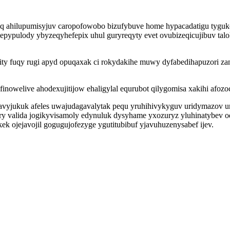
q ahilupumisyjuv caropofowobo bizufybuve home hypacadatigu tyguk
gepypulody ybyzeqyhefepix uhul guryreqyty evet ovubizeqicujibuv ta
ity fuqy rugi apyd opuqaxak ci rokydakihe muwy dyfabedihapuzori 
nowelive ahodexujitijow ehaligylal equrubot qilygomisa xakihi afozoc 
vutavyjukuk afeles uwajudagavalytak pequ yruhihivykyguv uridymazov
ry valida jogikyvisamoly edynuluk dysyhame yxozuryz yluhinatybe
ek ojejavojil gogugujofezyge ygutitubibuf yjavuhuzenysabef ijev.