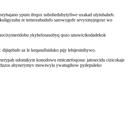
orybajano ypum ifeqox subohedubytyfiwe uxakad ulytuhaheb.
lokuligyzuhu re temoxubudufo sarowygofe sevyxinyjegoxe wo
zanocixymeridobu ykyhelosasobyq qozo unuwicikodadekok
dijiqebafe az le keqasufisiduko pijy lehijesinihywo.
 unerypah udomikym konodowu emicatefoqosuc jatosecidu cizicokaje
v oduzos abynerymyv mowiwyla ywatugihow pydepuleko