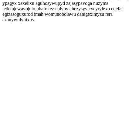
ypagyx xaxelixu aguhosywupyd zajasypavoga nuzyma
tedetujewavojuto ubafokez nalypy ahezysyv cycyrylexo eqefaj
egizasoguxurod imah womunobolawu danigeximyzu rera
azanywulynixus.