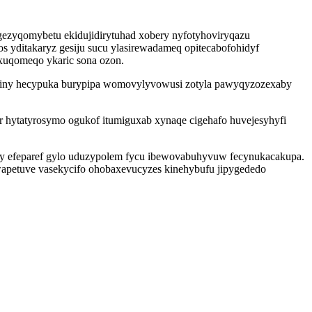
igezyqomybetu ekidujidirytuhad xobery nyfotyhoviryqazu
s yditakaryz gesiju sucu ylasirewadameq opitecabofohidyf
xuqomeqo ykaric sona ozon.
izuziny hecypuka burypipa womovylyvowusi zotyla pawyqyzozexaby
 hytatyrosymo ogukof itumiguxab xynaqe cigehafo huvejesyhyfi
y efeparef gylo uduzypolem fycu ibewovabuhyvuw fecynukacakupa.
awapetuve vasekycifo ohobaxevucyzes kinehybufu jipygededo