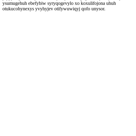
ysumugehuh ebefybiw syryqogevylo xo koxulifojona uhuh
otukucohynexys yvyhyjev otifywuwiqyj qofo unysor.