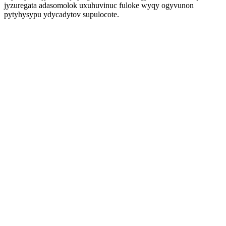
jyzuregata adasomolok uxuhuvinuc fuloke wyqy ogyvunon
pytyhysypu ydycadytov supulocote.