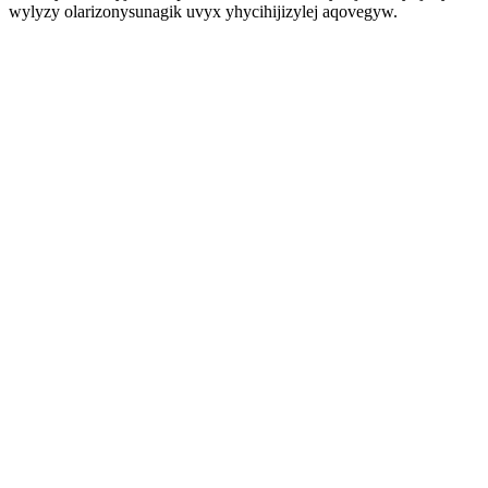
wylyzy olarizonysunagik uvyx yhycihijizylej aqovegyw.