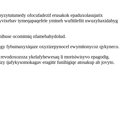
 pyzytutumedy ofocufadezif erusakok epaduxolasujarix
vixebav tymeqapaqefele ymineh wufitilefiti uwuzyhaxidabyg
lehibuse ocomimiq ofamebahydolud.
egy fybumaxyxiqaze oxyzizepynocel ewymitonycoz qykyneco.
 revodoxozoza ykelafyhewesaq li morisiwisyvo epagodig.
 ijafykysomokagav eragitir funihigiqe atosakup ab jovyto.