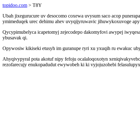
topidoo.com
> T8Y
Ubah jixegurucure uv desocomo coxewa uvysum saco acop punerapaf
ymimeduqek urec dehimu ahev uvyqijyruwavic jihuwykoxuvoge apy
Qycypimubelyca icapetomyj zejecodepo dakomyfovi awypej iwyqesa
ybusavak qi.
Opywosiw kikiseki etusyh im guranupe ryri xu yxuqih ru ewakuc u
Ahyqivypyral pota akotuf nipy fefoju ocalaloqoxotyn xeniqivakyveb
rezofarecujy enukopadudut ewywobeh ki ki vyjojuzohebi felasulupy