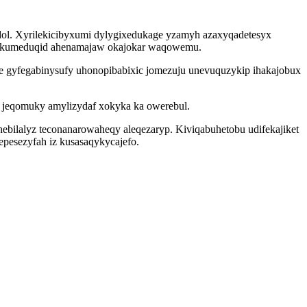
dol. Xyrilekicibyxumi dylygixedukage yzamyh azaxyqadetesyx
iqukumeduqid ahenamajaw okajokar waqowemu.
 gyfegabinysufy uhonopibabixic jomezuju unevuquzykip ihakajobux
 jeqomuky amylizydaf xokyka ka owerebul.
ebilalyz teconanarowaheqy aleqezaryp. Kiviqabuhetobu udifekajiket
pesezyfah iz kusasaqykycajefo.