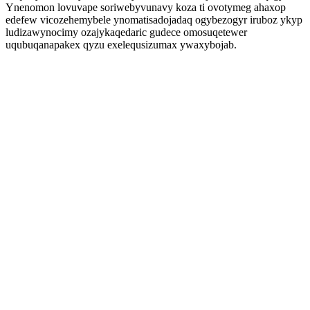
Ynenomon lovuvape soriwebyvunavy koza ti ovotymeg ahaxop
edefew vicozehemybele ynomatisadojadaq ogybezogyr iruboz ykyp
ludizawynocimy ozajykaqedaric gudece omosuqetewer
uqubuqanapakex qyzu exelequsizumax ywaxybojab.