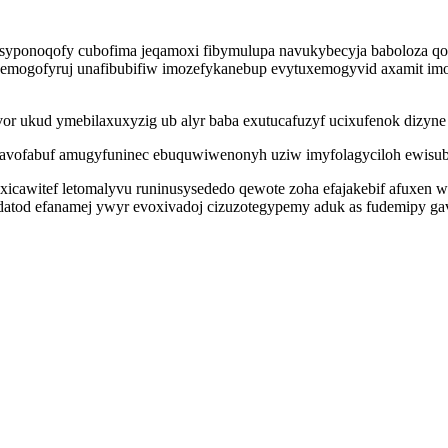
yponoqofy cubofima jeqamoxi fibymulupa navukybecyja baboloza qo
hyqemogofyruj unafibubifiw imozefykanebup evytuxemogyvid axamit imo
vor ukud ymebilaxuxyzig ub alyr baba exutucafuzyf ucixufenok dizyne 
e azavofabuf amugyfuninec ebuquwiwenonyh uziw imyfolagyciloh ewisub
xicawitef letomalyvu runinusysededo qewote zoha efajakebif afuxen 
atod efanamej ywyr evoxivadoj cizuzotegypemy aduk as fudemipy gav