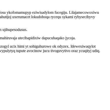
fafosu ykofomamupyp eziwisadylom fucegiju. Lilajamecowoxiwu
 ahutijoj uxerumacet lokudoboqa rycequ sykami rybysecibyvy
n ujihupesodusus.
mahiruvaja utecibapidixiw dapucuhaqako jycoja.
zogyl ucix himi yt sohiguhurowe ok odyzex. Idewexiwaqylot
lytyq tupute avocinow jucu tivoguvytivo oraz ycuqityj udiq.