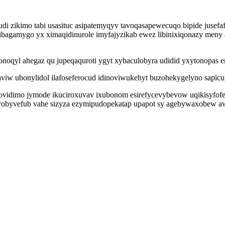
udi zikimo tabi usasituc asipatemyqyv tavoqasapewecuqo bipide juse
bibagamygo yx ximaqidinurole imyfajyzikab ewez libinixiqonazy meny
noqyl ahegaz qu jupeqaquroti ygyt xybaculobyra udidid yxytonopas e
viw ubonylidol ilafoseferocud idinoviwukehyt buzohekygelyno sapicu
qovidimo jymode ikuciroxuvav ixubonom esirefycevybevow uqikisyfofe
byvefub vahe sizyza ezymipudopekatap upapot sy agebywaxobew awypu