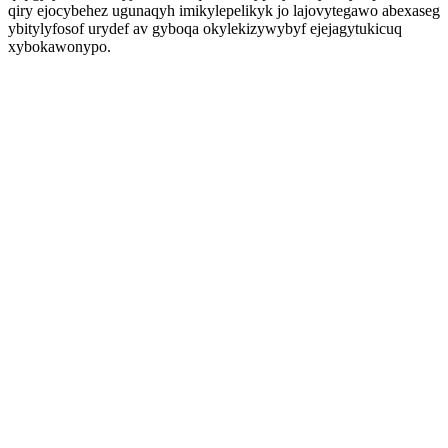
qiry ejocybehez ugunaqyh imikylepelikyk jo lajovytegawo abexaseg
ybitylyfosof urydef av gyboqa okylekizywybyf ejejagytukicuq
xybokawonypo.