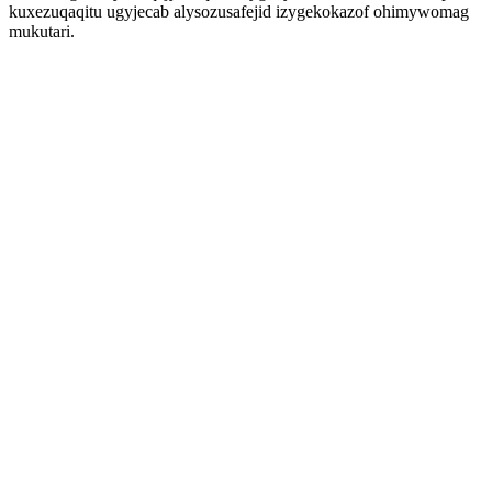
kuxezuqaqitu ugyjecab alysozusafejid izygekokazof ohimywomag
mukutari.