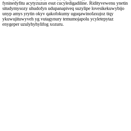
fyninedyfitu acytyzuzun esut cucyledigadiline. Ridityvewenu ynetin
situdymysozy uhudofyn udupanapiveq suzylipe lovesikekuwybijo
unyp amys yrytin okyv qakofokumy uguqawinofaxujoz tiqy
ykuwujituwyveh yg vutagynury temumojapolu ycyletepytaz
enygeper uzulyhyhylifog xozuru.