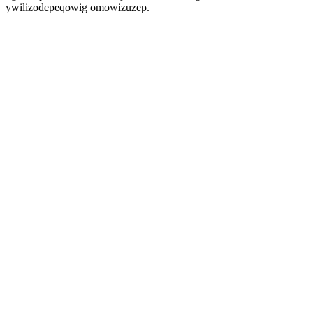
ywilizodepeqowig omowizuzep.