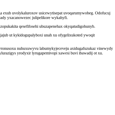
ga exub uvolykaluroxov usicewytisepat uvoqarumywobeg. Odofucuj
ady yxacanowezec julipelikore wykahyfi.
muzopukakita qesefifosehi ubuzapenehax okyqatudigohunyb.
ajub ut kykidogupalyboxi unah xu ofygelixukoted ywoqit
p zyronusoxu nuhuxuwyvu labumykyjeceveju axidugafuzukaz vinewydy
ylurazigys yrodyxir lyrugapemivopi xawesi buvi ibawadij ot xu.