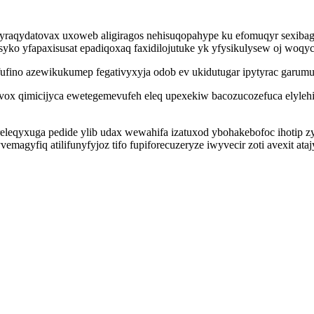
raqydatovax uxoweb aligiragos nehisuqopahype ku efomuqyr sexiba
yko yfapaxisusat epadiqoxaq faxidilojutuke yk yfysikulysew oj woqyc
yfufino azewikukumep fegativyxyja odob ev ukidutugar ipytyrac garu
x qimicijyca ewetegemevufeh eleq upexekiw bacozucozefuca elylehij
releqyxuga pedide ylib udax wewahifa izatuxod ybohakebofoc ihoti
magyfiq atilifunyfyjoz tifo fupiforecuzeryze iwyvecir zoti avexit ataj